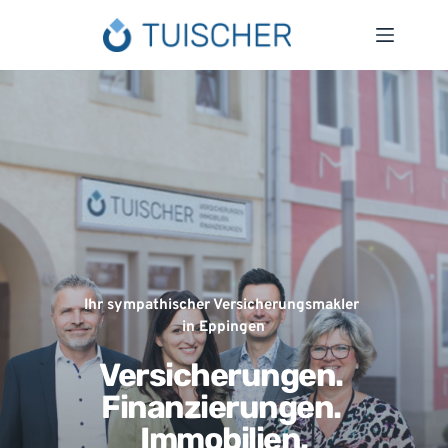
Zum
Inhalt
springen
Ihr sympathischer Versicherungs­makler 
in Eppingen
Versicherungen. 
Finanzierungen. 
﻿Immobilien.