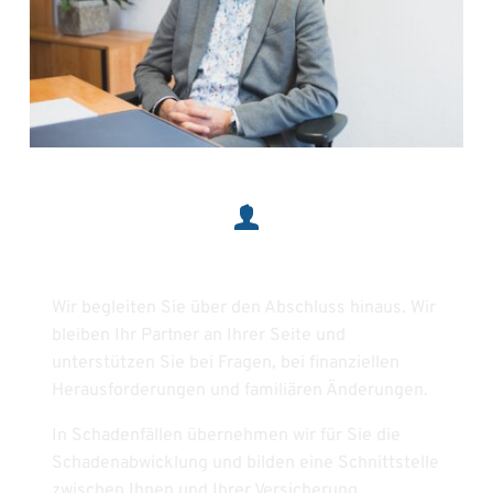
Privatkunden
Wir begleiten Sie über den Abschluss hinaus. Wir 
bleiben Ihr Partner an Ihrer Seite und 
unterstützen Sie bei Fragen, bei finanziellen 
Herausforderungen und familiären Änderungen.
In Schadenfällen übernehmen wir für Sie die 
Schadenabwicklung und bilden eine Schnittstelle 
zwischen Ihnen und Ihrer Versicherung.