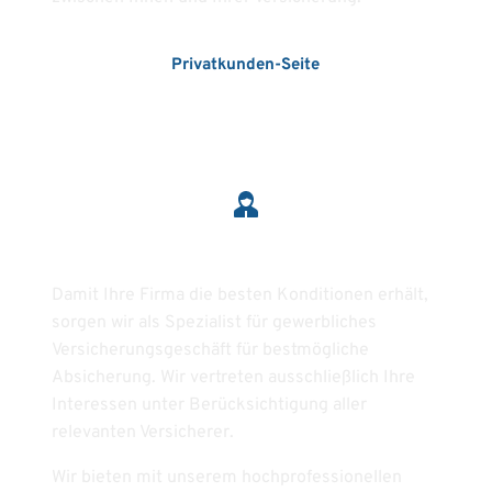
Privatkunden-Seite
Firmenkunden
Damit Ihre Firma die besten Konditionen erhält, 
sorgen wir als Spezialist für gewerbliches 
Versicherungsgeschäft für bestmögliche 
Absicherung. Wir vertreten ausschließlich Ihre 
Interessen unter Berücksichtigung aller 
relevanten Versicherer. 
Wir bieten mit unserem hochprofessionellen 