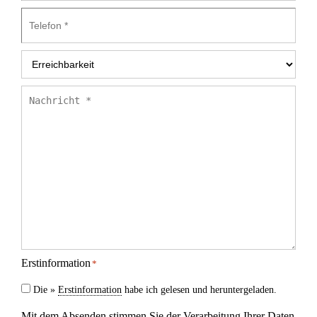
Telefon
*
Erreichbarkeit
*
Nachricht
*
Erstinformation
*
Die »
Erstinformation
habe ich gelesen und heruntergeladen.
Mit dem Absenden stimmen Sie der Verarbeitung Ihrer Daten